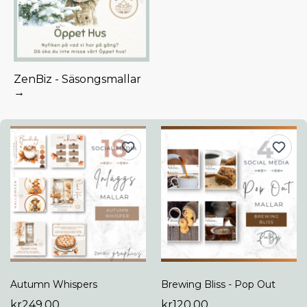
ZenBiz - Säsongsmallar
→
Autumn Whispers
Brewing Bliss - Pop Out
kr249.00
kr120.00