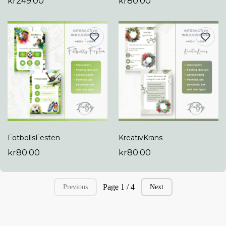
kr249.00
kr80.00
FotbollsFesten
KreativKrans
kr80.00
kr80.00
Page 1 / 4
Previous
Next