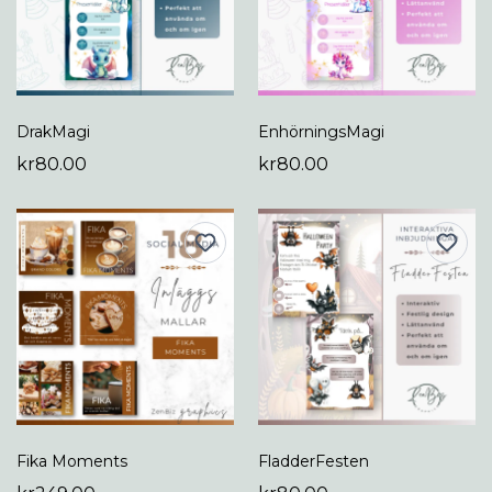
DrakMagi
EnhörningsMagi
kr80.00
kr80.00
Fika Moments
FladderFesten