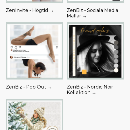
ZenInvite - Högtid →
ZenBiz - Sociala Media
Mallar →
ZenBiz - Pop Out →
ZenBiz - Nordic Noir
Kollektion →